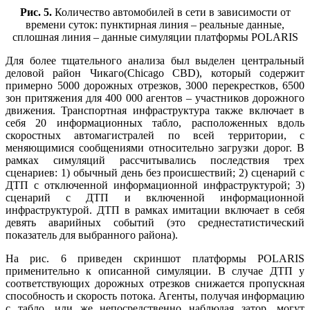
Рис.
5.
Количество автомобилей в сети в зависимости от
времени суток: пунктирная линия – реальные данные,
сплошная линия – данные симуляции платформы POLARIS
Для более тщательного анализа был выделен центральный
деловой район Чикаго(Chicago CBD), который содержит
примерно 5000 дорожных отрезков, 3000 перекрестков, 6500
зон притяжения для 400 000 агентов – участников дорожного
движения. Транспортная инфраструктура также включает в
себя 20 информационных табло, расположенных вдоль
скоростных автомагистралей по всей территории, с
меняющимися сообщениями относительно загрузки дорог. В
рамках симуляций рассчитывались последствия трех
сценариев: 1) обычный день без происшествий; 2) сценарий с
ДТП с отключенной информационной инфраструктурой; 3)
сценарий с ДТП и включенной информационной
инфраструктурой. ДТП в рамках имитации включает в себя
девять аварийных событий (это среднестатистический
показатель для выбранного района).
На рис. 6 приведен скриншот платформы POLARIS
применительно к описанной симуляции. В случае ДТП у
соответствующих дорожных отрезков снижается пропускная
способность и скорость потока. Агенты, получая информацию
с табло, или же непосредственно наблюдая затор, могут