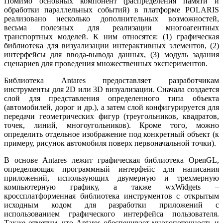
Помимо основных компонент (распределения памяти и
обработки параллельных событий) в платформе POLARIS
реализовано несколько дополнительных возможностей,
весьма полезных для реализации многоагентных
транспортных моделей. К ним относятся: (1) графическая
библиотека для визуализации интерактивных элементов, (2)
интерфейсы для ввода-вывода данных, (3) модуль задания
сценариев для проведения множественных экспериментов.
Библиотека Antares предоставляет разработчикам
инструменты для 2D или 3D визуализации. Сначала создается
слой для представления определенного типа объекта
(автомобилей, дорог и др.), а затем слой конфигурируется для
передачи геометрических фигур (треугольников, квадратов,
точек, линий, многоугольников). Кроме того, можно
определить отдельное изображение под конкретный объект (к
примеру, рисунок автомобиля поверх первоначальной точки).
В основе Antares лежит графическая библиотека OpenGL,
определяющая программный интерфейс для написания
приложений, использующих двумерную и трехмерную
компьютерную графику, а также wxWidgets –
кроссплатформенная библиотека инструментов с открытым
исходным кодом для разработки приложений с
использованием графического интерфейса пользователя.
Также отметим, что Antares обеспечивает многопоточность и