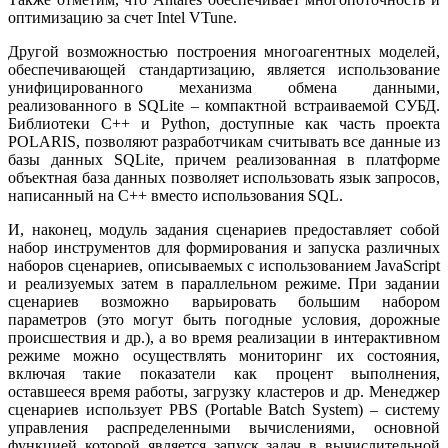
оптимизацию за счет Intel VTune.
Другой возможностью построения многоагентных моделей,
обеспечивающей стандартизацию, является использование
унифицированного механизма обмена данными,
реализованного в SQLite – компактной встраиваемой СУБД.
Библиотеки C++ и Python, доступные как часть проекта
POLARIS, позволяют разработчикам считывать все данные из
базы данных SQLite, причем реализованная в платформе
объектная база данных позволяет использовать язык запросов,
написанный на C++ вместо использования SQL.
И, наконец, модуль задания сценариев предоставляет собой
набор инструментов для формирования и запуска различных
наборов сценариев, описываемых с использованием JavaScript
и реализуемых затем в параллельном режиме. При задании
сценариев возможно варьировать большим набором
параметров (это могут быть погодные условия, дорожные
происшествия и др.), а во время реализации в интерактивном
режиме можно осуществлять мониторинг их состояния,
включая такие показатели как процент выполнения,
оставшееся время работы, загрузку кластеров и др. Менеджер
сценариев использует PBS (Portable Batch System) – систему
управления распределенными вычислениями, основной
функцией которой является запуск задач в вычислительной