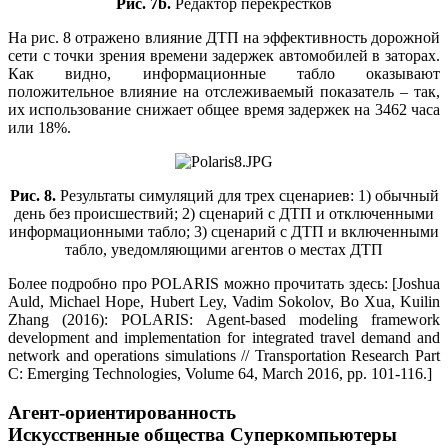
Рис. 7
b
.
Редактор перекрестков
На рис. 8 отражено влияние ДТП на эффективность дорожной
сети с точки зрения времени задержек автомобилей в заторах.
Как видно, информационные табло оказывают
положительное влияние на отслеживаемый показатель – так,
их использование снижает общее время задержек на 3462 часа
или 18%.
Рис. 8.
Результаты симуляций для трех сценариев: 1) обычный
день без происшествий; 2) сценарий с ДТП и отключенными
информационными табло; 3) сценарий с ДТП и включенными
табло, уведомляющими агентов о местах ДТП
Более подробно про POLARIS можно прочитать здесь: [Joshua
Auld, Michael Hope, Hubert Ley, Vadim Sokolov, Bo Xua, Kuilin
Zhang (2016): POLARIS: Agent-based modeling framework
development and implementation for integrated travel demand and
network and operations simulations // Transportation Research Part
C: Emerging Technologies, Volume 64, March 2016, pp. 101-116.]
Агент-ориентированность
Искусственные общества
Суперкомпьютеры