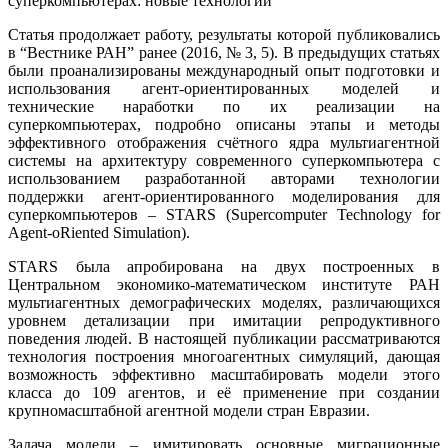
Статья продолжает работу, результаты которой публиковались
в “Вестнике РАН” ранее (2016, № 3, 5). В предыдущих статьях
были проанализированы международный опыт подготовки и
использования агент-ориентированных моделей и
технические наработки по их реализации на
суперкомпьютерах, подробно описаны этапы и методы
эффективного отображения счётного ядра мультиагентной
системы на архитектуру современного суперкомпьютера с
использованием разработанной авторами технологии
поддержки агент-ориентированного моделирования для
суперкомпьютеров – STARS (Supercomputer Technology for
Agent-oRiented Simulation).
STARS была апробирована на двух построенных в
Центральном экономико-математическом институте РАН
мультиагентных демографических моделях, различающихся
уровнем детализации при имитации репродуктивного
поведения людей. В настоящей публикации рассматриваются
технология построения многоагентных симуляций, дающая
возможность эффективно масштабировать модели этого
класса до 109 агентов, и её применение при создании
крупномасштабной агентной модели стран Евразии.
Задача модели – имитировать основные миграционные