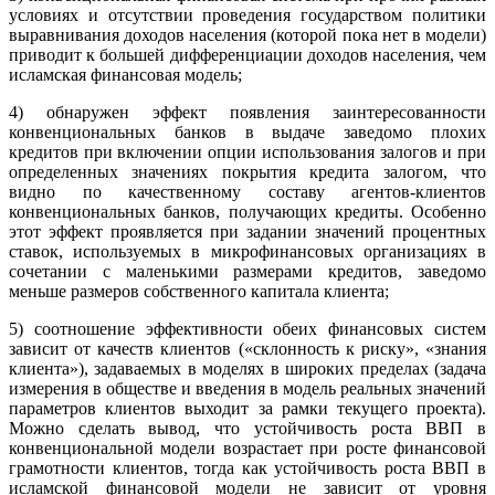
условиях и отсутствии проведения государством политики
выравнивания доходов населения (которой пока нет в модели)
приводит к большей дифференциации доходов населения, чем
исламская финансовая модель;
4) обнаружен эффект появления заинтересованности
конвенциональных банков в выдаче заведомо плохих
кредитов при включении опции использования залогов и при
определенных значениях покрытия кредита залогом, что
видно по качественному составу агентов-клиентов
конвенциональных банков, получающих кредиты. Особенно
этот эффект проявляется при задании значений процентных
ставок, используемых в микрофинансовых организациях в
сочетании с маленькими размерами кредитов, заведомо
меньше размеров собственного капитала клиента;
5) соотношение эффективности обеих финансовых систем
зависит от качеств клиентов («склонность к риску», «знания
клиента»), задаваемых в моделях в широких пределах (задача
измерения в обществе и введения в модель реальных значений
параметров клиентов выходит за рамки текущего проекта).
Можно сделать вывод, что устойчивость роста ВВП в
конвенциональной модели возрастает при росте финансовой
грамотности клиентов, тогда как устойчивость роста ВВП в
исламской финансовой модели не зависит от уровня