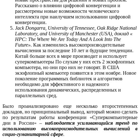
Рассказано о влиянии цифровой конвергенции и
рассмотрены новые возможности человеческого
интеллекта при наилучшем использовании цифровой
конвергенции.
Jack Dongarra, University of Tennessee, Oak Ridge National
Laboratory, and University of Manchester (USA),
доклад
«
HPC: The Where We Are Today And A Look Into The
Future».
Как изменились высокопроизводительные
вычисления за последние 10 лет и будущие тенденции.
Китай больше всех в мире производит и использует
суперкомпьютеры По слухам у них есть 2 экзофлопных
компьютера, но они про них не говорят. В США
экзофлопный компьютер появится в этом ноябре. Новое
поколение программных библиотек и алгоритмов
необходимо для эффективного и надежного
использования динамических, распределенных и
параллельных сред.
Было проанализировано еще несколько второстепенных
докладов, но принципиальный вывод, который можно сделать
по результатам работы конференции «Суперкомпьютерные
дни в России» –
наблюдается усиливающийся тренд по
использованию высокопроизводительных вычислений в
социо-гуманитарной сфере
.