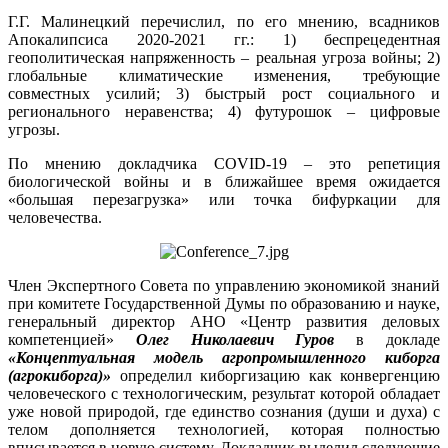
Г.Г. Малинецкий перечислил, по его мнению, всадников
Апокалипсиса 2020-2021 гг.: 1) беспрецедентная
геополитическая напряженность – реальная угроза войны; 2)
глобальные климатические изменения, требующие
совместных усилий; 3) быстрый рост социального и
регионального неравенства; 4) футурошок – цифровые
угрозы.
По мнению докладчика COVID-19 – это репетиция
биологической войны и в ближайшее время ожидается
«большая перезагрузка» или точка бифуркации для
человечества.
Член Экспертного Совета по управлению экономикой знаний
при комитете Государственной Думы по образованию и науке,
генеральный директор АНО «Центр развития деловых
компетенцией»
Олег Николаевич Гуров
в докладе
«Концептуальная модель агропромышленного киборга
(агрокиборга)»
определил киборгизацию как конвергенцию
человеческого с технологическим, результат которой обладает
уже новой природой, где единство сознания (души и духа) с
телом дополняется технологией, которая полностью
вписывается в новую систему. Докладчик выделил следующие