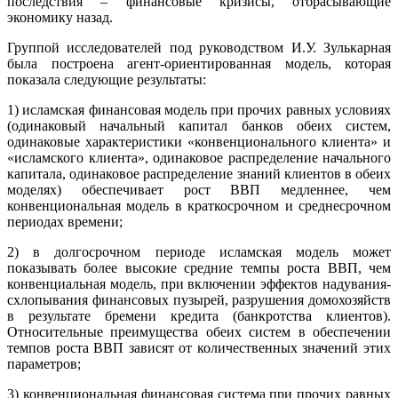
последствия – финансовые кризисы, отбрасывающие
экономику назад.
Группой исследователей под руководством И.У. Зулькарная
была построена агент-ориентированная модель, которая
показала следующие результаты:
1) исламская финансовая модель при прочих равных условиях
(одинаковый начальный капитал банков обеих систем,
одинаковые характеристики «конвенционального клиента» и
«исламского клиента», одинаковое распределение начального
капитала, одинаковое распределение знаний клиентов в обеих
моделях) обеспечивает рост ВВП медленнее, чем
конвенциональная модель в краткосрочном и среднесрочном
периодах времени;
2) в долгосрочном периоде исламская модель может
показывать более высокие средние темпы роста ВВП, чем
конвенциальная модель, при включении эффектов надувания-
схлопывания финансовых пузырей, разрушения домохозяйств
в результате бремени кредита (банкротства клиентов).
Относительные преимущества обеих систем в обеспечении
темпов роста ВВП зависят от количественных значений этих
параметров;
3) конвенциональная финансовая система при прочих равных