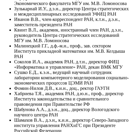
Экономического факультета МГУ им. М.В. Ломоносова
Зулькарнай И.У., д.э.н., директор Центра стратегических
и междисциплинарных исследований УФИЦ РАН
Иванов В.В., член-корреспондент РАН, к.т.н., д.э.н.,
заместитель президента РАН
Квинт В.Л., академик, иностранный член РАН, д.э.н.,
руководитель Центра стратегических исследований
МГУ им. М.В. Ломоносова
Малинецкий Г.Г., д.ф.-м.н., проф., зав. сектором
Института прикладной математики им. М.В. Келдыша
РАН
Соколов И.А., академик РАН, д.т.н., директор ФИЦ
«Информатика и управление» РАН, декан ВМК МГУ
Сушко Е.Д., к.э.н., ведущий научный сотрудник
лаборатории компьютерного моделирования социально-
экономических процессов ЦЭМИ РАН
Фомин-Нилов Д.В., к.и.н., доц., ректор ГАУГН
Хабриева Т.Я., академик РАН, д.ю.н., проф., директор
Института законодательства и сравнительного
правоведения при Правительстве РФ
Шабунова А.А., д.э.н., доц., директор Вологодского
научного центра РАН
Шамахов В.А., д.э.н,, к.и.н., директор Северо-Западного
института управления РАНХиГС при Президенте
Российской Федерации