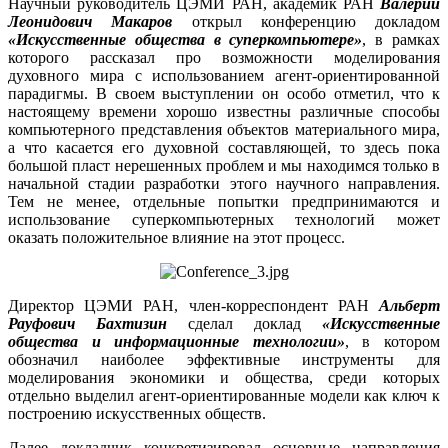
Научный руководитель ЦЭМИ РАН, академик РАН
Валерий
Леонидович Макаров
открыл конференцию докладом
«Искусственные общества в суперкомпьютере»
, в рамках
которого рассказал про возможности моделирования
духовного мира с использованием агент-ориентированной
парадигмы. В своем выступлении он особо отметил, что к
настоящему времени хорошо известны различные способы
компьютерного представления объектов материального мира,
а что касается его духовной составляющей, то здесь пока
большой пласт нерешенных проблем и мы находимся только в
начальной стадии разработки этого научного направления.
Тем не менее, отдельные попытки предпринимаются и
использование суперкомпьютерных технологий может
оказать положительное влияние на этот процесс.
Директор ЦЭМИ РАН, член-корреспондент РАН
Альберт
Рауфович Бахтизин
сделал доклад
«Искусственные
общества и информационные технологии»
, в котором
обозначил наиболее эффективные инструменты для
моделирования экономики и общества, среди которых
отдельно выделил агент-ориентированные модели как ключ к
построению искусственных обществ.
Далее докладчик конкретизировал основные направления