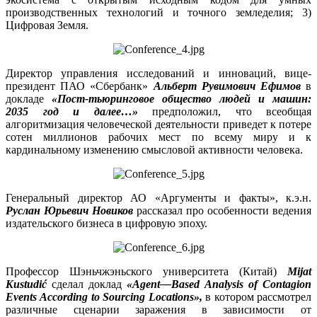
производственных технологий и точного земледелия; 3)
Цифровая Земля.
Директор управления исследований и инноваций, вице-
президент ПАО «Сбербанк»
Альберт Рувимович Ефимов
в
докладе
«Пост-тьюринговое общество людей и машин:
2035 год и далее…»
предположил, что всеобщая
алгоритмизация человеческой деятельности приведет к потере
сотен миллионов рабочих мест по всему миру и к
кардинальному изменению смысловой активности человека.
Генеральный директор АО «Аргументы и факты», к.э.н.
Руслан Юрьевич Новиков
рассказал про особенности ведения
издательского бизнеса в цифровую эпоху.
Профессор Шэньчжэньского университета (Китай)
Mijat
Kustudi
ć
сделал доклад
«
Agent
—
Based
Analysis
of
Contagion
Events
According
to
Sourcing
Locations
»,
в котором рассмотрел
различные сценарии заражения в зависимости от