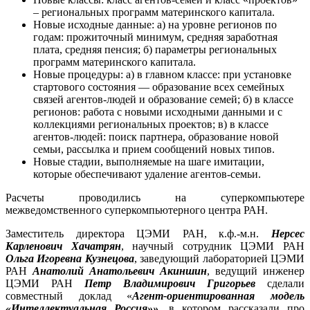
– региональных программ материнского капитала.
Новые исходные данные: а) на уровне регионов по
годам: прожиточный минимум, средняя заработная
плата, средняя пенсия; б) параметры региональных
программ материнского капитала.
Новые процедуры: а) в главном классе: при установке
стартового состояния — образование всех семейных
связей агентов-людей и образование семей; б) в классе
регионов: работа с новыми исходными данными и с
коллекциями региональных проектов; в) в классе
агентов-людей: поиск партнера, образование новой
семьи, рассылка и прием сообщений новых типов.
Новые стадии, выполняемые на шаге имитации,
которые обеспечивают удаление агентов-семьи.
Расчеты проводились на суперкомпьютере
межведомственного суперкомпьютерного центра РАН.
Заместитель директора ЦЭМИ РАН, к.ф.-м.н.
Нерсес
Карленович Хачатрян
, научный сотрудник ЦЭМИ РАН
Ольга Игоревна Кузнецова
, заведующий лабораторией ЦЭМИ
РАН
Анатолий Анатольевич Акиншин
, ведущий инженер
ЦЭМИ РАН
Петр Владимирович Григорьев
сделали
совместный доклад «
Агент-ориентированная модель
«Интеллектуальная Россия»»
, в котором рассказали про