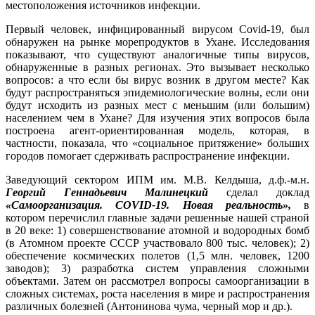
местоположения источников инфекции.
Первый человек, инфицированный вирусом Covid-19, был
обнаружен на рынке морепродуктов в Ухане. Исследования
показывают, что существуют аналогичные типы вирусов,
обнаруженные в разных регионах. Это вызывает несколько
вопросов: а что если бы вирус возник в другом месте? Как
будут распространяться эпидемиологические волны, если они
будут исходить из разных мест с меньшим (или большим)
населением чем в Ухане? Для изучения этих вопросов была
построена агент-ориентированная модель, которая, в
частности, показала, что «социальное притяжение» больших
городов помогает сдерживать распространение инфекции.
Заведующий сектором ИПМ им. М.В. Келдыша, д.ф.-м.н.
Георгий Геннадьевич Малинецкий
сделал доклад
«Самоорганизация. COVID-19. Новая реальность»,
в
котором перечислил главные задачи решенные нашей страной
в 20 веке: 1) совершенствование атомной и водородных бомб
(в Атомном проекте СССР участвовало 800 тыс. человек); 2)
обеспечение космических полетов (1,5 млн. человек, 1200
заводов); 3) разработка систем управления сложными
объектами. Затем он рассмотрел вопросы самоорганизации в
сложных системах, роста населения в мире и распространения
различных болезней (Антонинова чума, черный мор и др.).