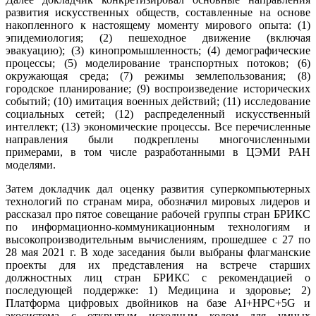
развития искусственных обществ, составленные на основе
накопленного к настоящему моменту мирового опыта: (1)
эпидемиология; (2) пешеходное движение (включая
эвакуацию); (3) кинопромышленность; (4) демографические
процессы; (5) моделирование транспортных потоков; (6)
окружающая среда; (7) режимы землепользования; (8)
городское планирование; (9) воспроизведение исторических
событий; (10) имитация военных действий; (11) исследование
социальных сетей; (12) распределенный искусственный
интеллект; (13) экономические процессы. Все перечисленные
направления были подкреплены многочисленными
примерами, в том числе разработанными в ЦЭМИ РАН
моделями.
Затем докладчик дал оценку развития суперкомпьютерных
технологий по странам мира, обозначил мировых лидеров и
рассказал про пятое совещание рабочей группы стран БРИКС
по информационно-коммуникационным технологиям и
высокопроизводительным вычислениям, прошедшее с 27 по
28 мая 2021 г. В ходе заседания были выбраны флагманские
проекты для их представления на встрече старших
должностных лиц стран БРИКС с рекомендацией о
последующей поддержке: 1) Медицина и здоровье; 2)
Платформа цифровых двойников на базе AI+HPC+5G и
экосистема с открытым исходным кодом для умных