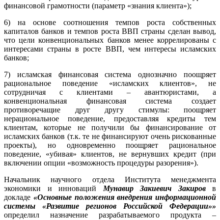
финансовой грамотности (параметр «знания клиента»);
6) на основе соотношения темпов роста собственных
капиталов банков и темпов роста ВВП страны сделан вывод,
что цели конвенциональных банков менее коррелированы с
интересами страны в росте ВВП, чем интересы исламских
банков;
7) исламская финансовая система однозначно поощряет
рациональное поведение «исламских клиентов», не
сотрудничая с клиентами – авантюристами, а
конвенциональная финансовая система создает
противоречащие друг другу стимулы: поощряет
нерациональное поведение, предоставляя кредиты тем
клиентам, которые не получили бы финансирование от
исламских банков (т.к. те не финансируют очень рискованные
проекты), но одновременно поощряет рациональное
поведение, «убивая» клиентов, не вернувших кредит (при
включении опции «возможность процедуры разорения»).
Начальник научного отдела Института менеджмента
экономики и инноваций
Мунавир Закиевич
Закиров
в
докладе
«Основные положения внедрения информационной
системы «Развитие регионов Российской Федерации»»
определил назначение разрабатываемого продукта –