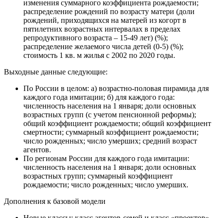
изменения суммарного коэффициента рождаемости;
распределение рождений по возрасту матери (доли
рождений, приходящихся на матерей из когорт в
пятилетних возрастных интервалах в пределах
репродуктивного возраста – 15-49 лет) (%);
распределение желаемого числа детей (0-5) (%);
стоимость 1 кв. м жилья с 2002 по 2020 годы.
Выходные данные следующие:
По России в целом: а) возрастно-половая пирамида для
каждого года имитации; б) для каждого года:
численность населения на 1 января; доли основных
возрастных групп (с учетом пенсионной реформы);
общий коэффициент рождаемости; общий коэффициент
смертности; суммарный коэффициент рождаемости;
число рожденных; число умерших; средний возраст
агентов.
По регионам России для каждого года имитации:
численность населения на 1 января; доли основных
возрастных групп; суммарный коэффициент
рождаемости; число рожденных; число умерших.
Дополнения к базовой модели
Новые классы: класс агентов-семей и класс «проектов»