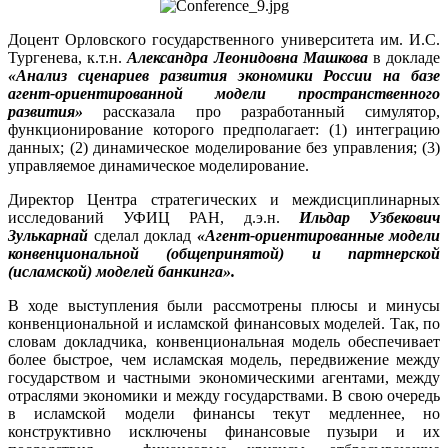
Доцент Орловского государственного университета им. И.С.
Тургенева, к.т.н.
Александра Леонидовна Машкова
в докладе
«Анализ сценариев развития экономики России на базе
агент-ориентированной модели пространственного
развития»
рассказала про разработанный симулятор,
функционирование которого предполагает: (1) интеграцию
данных; (2) динамическое моделирование без управления; (3)
управляемое динамическое моделирование.
Директор Центра стратегических и междисциплинарных
исследований УФИЦ РАН, д.э.н.
Ильдар Узбекович
Зулькарнай
сделал доклад
«Агент-ориентированные модели
конвенциональной (общепринятой) и партнерской
(исламской) моделей банкинга».
В ходе выступления были рассмотрены плюсы и минусы
конвенциональной и исламской финансовых моделей. Так, по
словам докладчика, конвенциональная модель обеспечивает
более быстрое, чем исламская модель, передвижение между
государством и частными экономическими агентами, между
отраслями экономики и между государствами. В свою очередь
в исламской модели финансы текут медленнее, но
конструктивно исключены финансовые пузыри и их