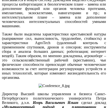
процессы киборгизации: в биологическом плане – замена или
дополнение функций или органов человека протезами,
имплантами, экзоскелетами, навигаторами и пр.; в
интеллектуальном плане – замена или дополнение
человеческих интеллектуальных способностей умными
машинами.
Также были выделены характеристики крестьянской натуры
(напряжение сил, выносливость, трудолюбие, стойкость) и
характеристики AgroTech (удаленный контроль с
применением спутников, дронов и сенсоров; инструменты
сбора и анализа больших данных; роботизация; интернет
вещей). Таким образом, по мнению докладчика, агрокиборг –
это сельскохозяйственный рабочий (крестьянин), чьи
физические способности превосходят обычные человеческие
возможности за счет интеграции регулирующих устройств и
иных технологий, которые изменяют жизнедеятельность его
организма.
Директор Высшей школы управления и бизнеса Санкт-
Петербургского политехнического университета Петра
Великого, д.э.н.
Игорь Васильевич Ильин
сделал доклад
«Мультиагентный подход в планировании и