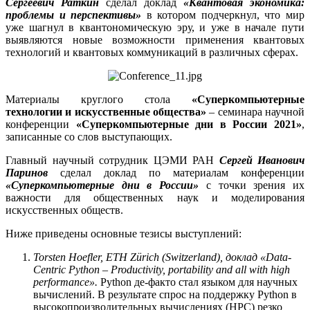
Сергеевич Раткин
сделал доклад
«Квантовая экономика:
проблемы и перспективы»
в котором подчеркнул, что мир
уже шагнул в квантономическую эру, и уже в начале пути
выявляются новые возможности применения квантовых
технологий и квантовых коммуникаций в различных сферах.
Материалы круглого стола
«Суперкомпьютерные
технологии и искусственные общества»
– семинара научной
конференции
«Суперкомпьютерные дни в России 2021»
,
записанные со слов выступающих.
Главный научный сотрудник ЦЭМИ РАН
Сергей Иванович
Паринов
сделал доклад по материалам конференции
«Суперкомпьютерные дни в России»
с точки зрения их
важности для общественных наук и моделирования
искусственных обществ.
Ниже приведены основные тезисы выступлений:
Torsten Hoefler, ETH Zürich (Switzerland),
доклад
«Data-
Centric Python – Productivity, portability and all with high
performance».
Python де-факто стал языком для научных
вычислений. В результате спрос на поддержку Python в
высокопроизводительных вычислениях (HPC) резко