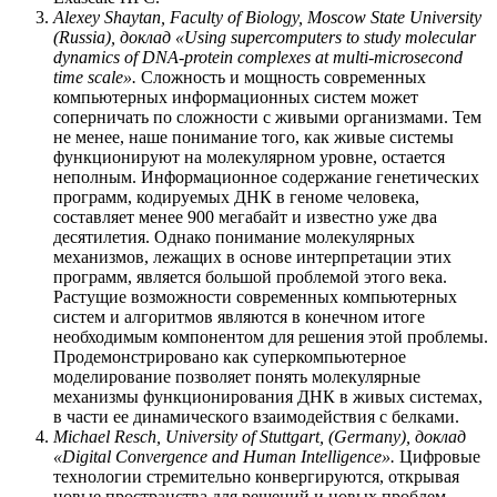
Alexey Shaytan, Faculty of Biology, Moscow State University
(Russia),
доклад
«Using supercomputers to study molecular
dynamics of DNA-protein complexes at multi-microsecond
time scale».
Сложность и мощность современных
компьютерных информационных систем может
соперничать по сложности с живыми организмами. Тем
не менее, наше понимание того, как живые системы
функционируют на молекулярном уровне, остается
неполным. Информационное содержание генетических
программ, кодируемых ДНК в геноме человека,
составляет менее 900 мегабайт и известно уже два
десятилетия. Однако понимание молекулярных
механизмов, лежащих в основе интерпретации этих
программ, является большой проблемой этого века.
Растущие возможности современных компьютерных
систем и алгоритмов являются в конечном итоге
необходимым компонентом для решения этой проблемы.
Продемонстрировано как суперкомпьютерное
моделирование позволяет понять молекулярные
механизмы функционирования ДНК в живых системах,
в части ее динамического взаимодействия с белками.
Michael Resch, University of Stuttgart, (Germany),
доклад
«Digital Convergence and Human Intelligence».
Цифровые
технологии стремительно конвергируются, открывая
новые пространства для решений и новых проблем.