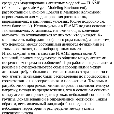
среды для моделирования агентных моделей — FLAME
(Flexible Large-scale Agent Modeling Environment),
разработанной Симоном Коакли и Майклом Холкомбом
первоначально для моделирования роста клеток,
выращиваемых в различных условиях (более подробно см.
www.flame.ac.uk). Используемый в FLAME подход основан на
так называемых X-машинах, напоминающих конечные
автоматы, но отличающихся от них тем, что у каждой X-
машины есть набор данных (своего рода память), а также тем,
что переходы между состояниями являются функциями не
только состояния, но и набора данных памяти.
Итак, каждый агент в системе FLAME представлен X-
машиной, причем предусмотрено общение между агентами
посредством передачи сообщений. При работе в параллельном
режиме на суперкомпьютере обмен сообщениями между
агентами требует больших вычислительных затрат, в связи с
чем агенты изначально были распределены по процессорам в
соответствии с их географическим положением. Тем самым
разработчики программы минимизировали вычислительную
нагрузку, исходя из предположения, что в основном общение
между агентами происходит в рамках небольшой социальной
группы, локализованной в определенной местности. Таким
образом, весь модельный ландшафт был поделен на
небольшие территории и распределен между узлами
суперкомпьютера.