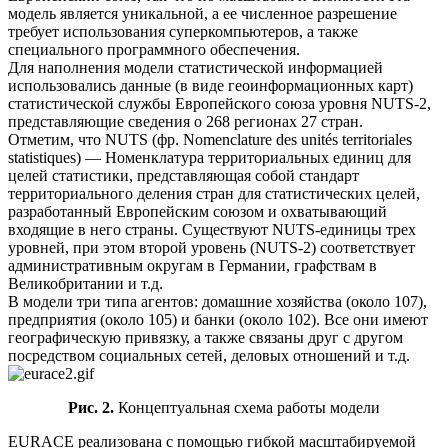
модель является уникальной, а ее численное разрешение
требует использования суперкомпьютеров, а также
специального программного обеспечения.
Для наполнения модели статистической информацией
использовались данные (в виде геоинформационных карт)
статистической службы Европейского союза уровня NUTS-2,
представляющие сведения о 268 регионах 27 стран.
Отметим, что NUTS (фр. Nomenclature des unités territoriales
statistiques) — Номенклатура территориальных единиц для
целей статистики, представляющая собой стандарт
территориального деления стран для статистических целей,
разработанный Европейским союзом и охватывающий
входящие в него страны. Существуют NUTS-единицы трех
уровней, при этом второй уровень (NUTS-2) соответствует
административным округам в Германии, графствам в
Великобритании и т.д.
В модели три типа агентов: домашние хозяйства (около 107),
предприятия (около 105) и банки (около 102). Все они имеют
географическую привязку, а также связаны друг с другом
посредством социальных сетей, деловых отношений и т.д.
Рис. 2.
Концептуальная схема работы модели
EURACE реализована с помощью гибкой масштабируемой