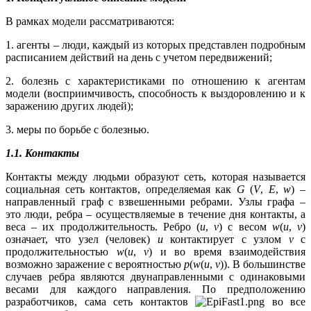
В рамках модели рассматриваются:
1. агенты – люди, каждый из которых представлен подробным
расписанием действий на день с учетом передвижений;
2. болезнь с характеристиками по отношению к агентам
модели (восприимчивость, способность к выздоровлению и к
заражению других людей);
3. меры по борьбе с болезнью.
1.1. Контакты
Контакты между людьми образуют сеть, которая называется
социальная сеть контактов, определяемая как
G
(
V
,
E
,
w
) –
направленный граф с взвешенными ребрами. Узлы графа –
это люди, ребра – осуществляемые в течение дня контакты, а
веса – их продолжительность. Ребро (
u
,
v
) с весом
w
(
u
,
v
)
означает, что узел (человек)
u
контактирует с узлом
v
с
продолжительностью
w
(
u
,
v
) и во время взаимодействия
возможно заражение с вероятностью
p
(
w
(
u
,
v
)). В большинстве
случаев ребра являются двунаправленными с одинаковыми
весами для каждого направления. По предположению
разработчиков, сама сеть контактов
во все