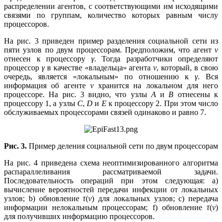
распределении агентов, с соответствующими им исходящими
связями по группам, количество которых равным числу
процессоров.
На рис. 3 приведен пример разделения социальной сети из
пяти узлов по двум процессорам. Предположим, что агент
v
отнесен к процессору
γ
. Тогда разработчики определяют
процессор
γ
в качестве «владельца» агента
v
, который, в свою
очередь, является «локальным» по отношению к
γ
. Вся
информация об агенте
v
хранится на локальном для него
процессоре. На рис. 3 видно, что узлы
A
и
B
отнесены к
процессору 1, а узлы
C
,
D
и
E
к процессору 2. При этом число
обслуживаемых процессорами связей одинаково и равно 7.
Рис. 3.
Пример деления социальной сети по двум процессорам
На рис. 4 приведена схема неоптимизированного алгоритма
распараллеливания рассматриваемой задачи.
Последовательность операций при этом следующая: a)
вычисление вероятностей передачи инфекции от локальных
узлов; b) обновление
τ
(
v
) для локальных узлов; c) передача
информации нелокальным процессорам; f) обновление
τ
(
v
)
для получивших информацию процессоров.