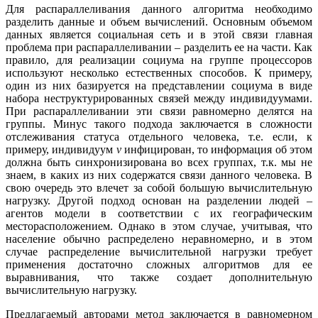
Для распараллеливания данного алгоритма необходимо
разделить данные и объем вычислений. Основным объемом
данных является социальная сеть и в этой связи главная
проблема при распараллеливании – разделить ее на части. Как
правило, для реализации социума на группе процессоров
используют несколько естественных способов. К примеру,
один из них базируется на представлении социума в виде
набора неструктурированных связей между индивидуумами.
При распараллеливании эти связи равномерно делятся на
группы. Минус такого подхода заключается в сложности
отслеживания статуса отдельного человека, т.е. если, к
примеру, индивидуум
v
инфицирован, то информация об этом
должна быть синхронизирована во всех группах, т.к. мы не
знаем, в каких из них содержатся связи данного человека. В
свою очередь это влечет за собой большую вычислительную
нагрузку. Другой подход основан на разделении людей –
агентов модели в соответствии с их географическим
месторасположением. Однако в этом случае, учитывая, что
население обычно распределено неравномерно, и в этом
случае распределение вычислительной нагрузки требует
применения достаточно сложных алгоритмов для ее
выравнивания, что также создает дополнительную
вычислительную нагрузку.
Предлагаемый авторами метод заключается в равномерном