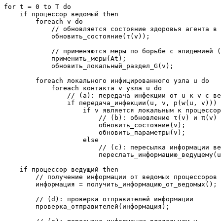
for t = 0 to T do

    if процессор ведомый then

        foreach v do

            // обновляется состояние здоровья агента в 
            обновить_состояние(τ(v));

            // применяются меры по борьбе с эпидемией (
            применить_меры(At);

            обновить_локальный_раздел_G(v);

        foreach локального инфицированного узла u do

            foreach контакта v узла u do

                // (a): передача инфекции от u к v с ве
                if передача_инфекции(u, v, p(w(u, v))) 
                    if v является локальным к процессор
                        // (b): обновление τ(v) и π(v)

                        обновить_состояние(v);

                        обновить_параметры(v);

                    else

                        // (c): пересылка информации ве
                        переслать_информацию_ведущему(u
    if процессор ведущий then

        // получение информации от ведомых процессоров

        информация = получить_информацию_от_ведомых();

        // (d): проверка отправителей информации

        проверка_отправителей(информация);
