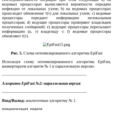
ведомых процессорах вычисляются вероятности передачи
инфекции от локальных узлов; b) на ведомых процессорах
происходит обновление
τ
(
v
) для локальных узлов; c) ведомые
процессоры передают информацию нелокальным
процессорам; d) ведущие процессоры проверяют владельцев
полученных сообщений; e) ведущие процессоры пересылают
информацию (
u
,
v
) владельцу
v
; f) ведомые процессоры
обновляют
τ
(
v
).
Рис. 5.
Схема оптимизированного алгоритма EpiFast
Используя схему оптимизированного алгоритма EpiFast,
конвертируем алгоритм № 1 в параллельную версию.
—————————————————————
Алгоритм EpiFast №2: параллельная версия
—————————————————————
Вход/Выход:
аналогичные алгоритму № 1.
инициализация модели
