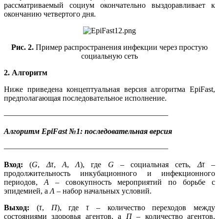
рассматриваемый социум окончательно выздоравливает к
окончанию четвертого дня.
Рис. 2.
Пример распространения инфекции через простую
социальную сеть
2. Алгоритм
Ниже приведена концептуальная версия алгоритма EpiFast,
предполагающая последовательное исполнение.
—————————————————————
Алгоритм EpiFast №1: последовательная версия
—————————————————————
Вход:
(
G
,
Δ
τ
,
A
,
Λ
), где
G
– социальная сеть,
Δ
τ
–
продолжительность инкубационного и инфекционного
периодов,
A
– совокупность мероприятий по борьбе с
эпидемией, а
Λ
– набор начальных условий.
Выход:
(
τ
,
Π
),
где
τ
– количество переходов между
состояниями здоровья агентов, а
Π
– количество агентов,