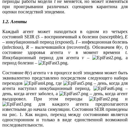
периоды работы модели
t
не меняется, но может изменяться
при проигрывании различных сценариев карантина для
оценки последствий эпидемии.
1.2. Агенты
Каждый агент может находиться в одном из четырех
состояний SEIR (
S
– восприимчивый к болезни (susceptible),
E
– инкубационный период (exposed),
I
– инфекционная болезнь
(infectious),
R
– вылечившийся (recovered)). Обозначим
θ
(
v
,
t
)
состояние здоровья агента
v
в момент времени
t
.
Инкубационный период для агента
v
–
, а
период болезни –
.
Состояние
θ
(
v
) агента
v
в процессе всей эпидемии может быть
эквивалентно представлено посредством следующего набора
переходов
, где
– день, когда для
агента наступил инкубационный период,
–
день, когда агент заболел, а
– день, когда агент
выздоровел. При этом периоды
и
для каждого агента предполагаются
известными до начала симуляции. Состояния SEIR приведены
на рис. 1. Как видно, переход между состояниями является
односторонним и только в виде единственной возможной
последовательности.