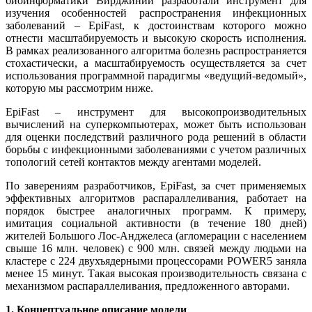
биоинформатики Вирджинии разработали инструмент для
изучения особенностей распространения инфекционных
заболеваний – EpiFast, к достоинствам которого можно
отнести масштабируемость и высокую скорость исполнения.
В рамках реализованного алгоритма болезнь распространяется
стохастически, а масштабируемость осуществляется за счет
использования программной парадигмы «ведущий-ведомый»,
которую мы рассмотрим ниже.
EpiFast – инструмент для высокопроизводительных
вычислений на суперкомпьютерах, может быть использован
для оценки последствий различного рода решений в области
борьбы с инфекционными заболеваниями с учетом различных
топологий сетей контактов между агентами моделей.
По заверениям разработчиков, EpiFast, за счет применяемых
эффективных алгоритмов распараллеливания, работает на
порядок быстрее аналогичных программ. К примеру,
имитация социальной активности (в течение 180 дней)
жителей Большого Лос-Анджелеса (агломерации с населением
свыше 16 млн. человек) с 900 млн. связей между людьми на
кластере с 224 двухъядерными процессорами POWER5 заняла
менее 15 минут. Такая высокая производительность связана с
механизмом распараллеливания, предложенного авторами.
1. Концептуальное описание модели