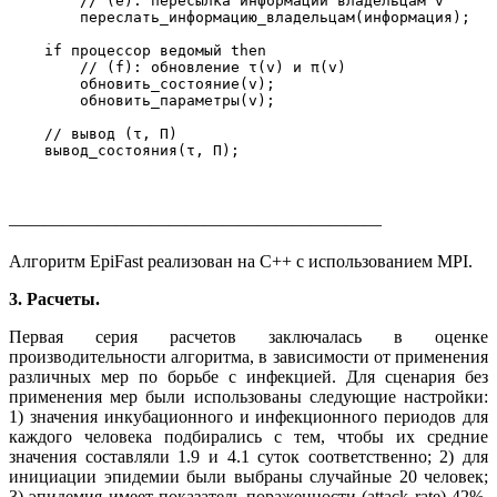
        // (e): пересылка информации владельцам v

        переслать_информацию_владельцам(информация);

    if процессор ведомый then

        // (f): обновление τ(v) и π(v)

        обновить_состояние(v);

        обновить_параметры(v);

    // вывод (τ, Π)

—————————————————————
Алгоритм EpiFast реализован на C++ с использованием MPI.
3. Расчеты.
Первая серия расчетов заключалась в оценке
производительности алгоритма, в зависимости от применения
различных мер по борьбе с инфекцией. Для сценария без
применения мер были использованы следующие настройки:
1) значения инкубационного и инфекционного периодов для
каждого человека подбирались с тем, чтобы их средние
значения составляли 1.9 и 4.1 суток соответственно; 2) для
инициации эпидемии были выбраны случайные 20 человек;
3) эпидемия имеет показатель пораженности (attack rate) 42%,