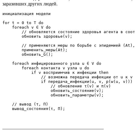
заразивших других людей.
инициализация модели

for t = 0 to T do

    foreach v ∈ V do

        // обновляется состояние здоровья агента в соот
        обновить здоровье(v);

        // применяются меры по борьбе с эпидемией (At),
        применить_меры(At);

        обновить_G();

    foreach инфицированного узла u ∈ V do

        foreach контакта v узла u do

            if v восприимчив к инфекции then

                // возможна передача инфекции от u к v 
                if передача_инфекции(u, v, p(w(u, v))) 
                    // обновление τ(v) и π(v)

                    обновить_состояние(v);

                    обновить_параметры(v);

    // вывод (τ, Π)

—————————————————————