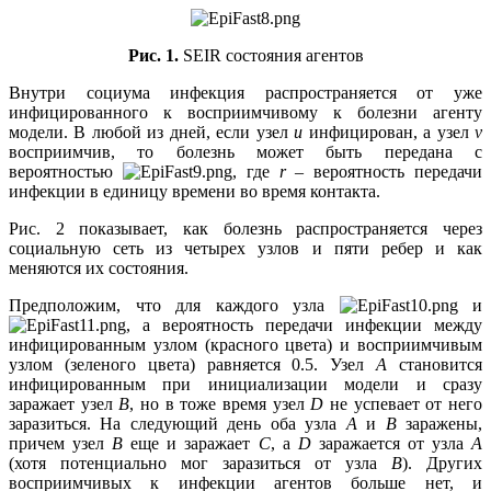
Рис. 1.
SEIR состояния агентов
Внутри социума инфекция распространяется от уже
инфицированного к восприимчивому к болезни агенту
модели. В любой из дней, если узел
u
инфицирован, а узел
v
восприимчив, то болезнь может быть передана с
вероятностью
, где
r
– вероятность передачи
инфекции в единицу времени во время контакта.
Рис. 2 показывает, как болезнь распространяется через
социальную сеть из четырех узлов и пяти ребер и как
меняются их состояния.
Предположим, что для каждого узла
и
, а вероятность передачи инфекции между
инфицированным узлом (красного цвета) и восприимчивым
узлом (зеленого цвета) равняется 0.5. Узел
A
становится
инфицированным при инициализации модели и сразу
заражает узел
B
, но в тоже время узел
D
не успевает от него
заразиться. На следующий день оба узла
A
и
B
заражены,
причем узел
B
еще и заражает
C
, а
D
заражается от узла
A
(хотя потенциально мог заразиться от узла
B
). Других
восприимчивых к инфекции агентов больше нет, и